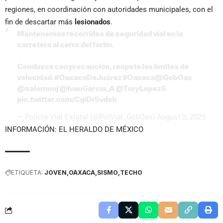
regiones, en coordinación con autoridades municipales, con el
fin de descartar más
lesionados
.
Mantenemos recorridos de seguridad vial en la
carretera al cerro del fortín.
Conduzca con precaución, respete los límites de
velocidad.
#OaxacaDeJuárez
#Oaxaca
@GobOax
@salomonj
@IvanGarcia_A
@ToryLopezS
pic.twitter.com/CqiDr5vdsh
— Policía Vial Estatal (@PolVial_GobOax)
August 2, 2025
INFORMACIÓN: EL HERALDO DE MÉXICO
ETIQUETA:
JOVEN
OAXACA
SISMO
TECHO