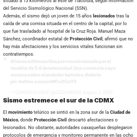
situado a 13 kilómetros al este de Tlacolula, según información
del Servicio Sismológico Nacional (SSN).
Además, el sismo dejó un joven de 15 años
lesionados
tras la
caída de una cornisa situada en el centro de la capital, por lo
que fue trasladado al hospital de la Cruz Roja. Manuel Maza
Sánchez, coordinador estatal de
Protección Civil
, afirmó que no
hay más afectaciones y los servicios vitales funcionan sin
contratiempos.
#Oaxaca
#Sismo
Una persona lesionada por el
temblor de 5.6 de intensidad. Una cornisa le cayo
encima sobre el andador turístico.
#alerta
pic.twitter.com/avWCc0CxYS
— GONZALO CRUZ (@GZOLMEDO)
August 2, 2025
Sismo estremece el sur de la CDMX
El
movimiento
telúrico se sintió en la zona sur de la
Ciudad de
México
, donde
Protección Civil
descartó afectaciones o
lesionados. No obstante, autoridades oaxaqueñas desplegaron
protocolos de emergencia y monitoreo permanente en las ocho