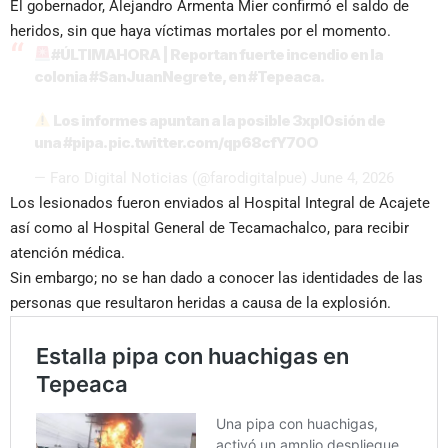
El gobernador, Alejandro Armenta Mier confirmó el saldo de
heridos, sin que haya víctimas mortales por el momento.
#ÚLTIMAHORA
| Reportan fuerte incendio en la
colonia
#SanJuanNegrete
, en
#Tepeaca
.
Los informes apuntan a la posible 3xpl0sión de
una
#pipa
.
pic.twitter.com/qp68cfY70O
— Faro Digital Noticias (@farodigitalpue)
June 4, 2026
Los lesionados fueron enviados al Hospital Integral de Acajete
así como al Hospital General de Tecamachalco, para recibir
atención médica.
Sin embargo; no se han dado a conocer las identidades de las
personas que resultaron heridas a causa de la explosión.