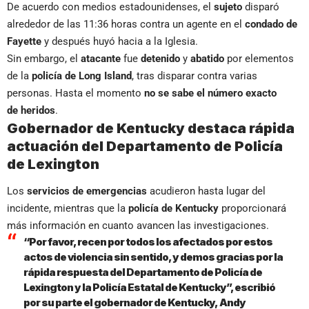
De acuerdo con medios estadounidenses, el
sujeto
disparó
alrededor de las 11:36 horas contra un agente en el
condado de
Fayette
y después huyó hacia a la Iglesia.
Sin embargo, el
atacante
fue
detenido
y
abatido
por
elementos
de la
policía de Long Island
, tras disparar contra varias
personas. Hasta el momento
no se sabe el número exacto
de heridos
.
Gobernador de Kentucky destaca rápida
actuación del Departamento de Policía
de Lexington
Los
servicios de emergencias
acudieron hasta lugar del
incidente, mientras que la
policía de Kentucky
proporcionará
más información en cuanto avancen las investigaciones.
“Por favor, recen por todos los afectados por estos
actos de violencia sin sentido, y demos gracias por la
rápida respuesta del Departamento de Policía de
Lexington y la Policía Estatal de Kentucky”, escribió
por su parte el gobernador de Kentucky, Andy