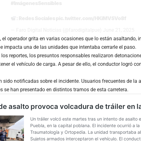
#ImágenesSensibles
: Redes Sociales
pic.twitter.com/HKiMVSVo8f
— Faro Digital Noticias (@farodigitalpue)
June 21, 2025
, el operador grita en varias ocasiones que lo están asaltando, 
 e impacta una de las unidades que intentaba cerrarle el paso.
los reportes, los presuntos responsables realizaron detonacion
ener el vehículo de carga. A pesar de ello, el conductor logró co
 sido notificadas sobre el incidente. Usuarios frecuentes de la
s se han presentado en distintos tramos de esta carretera.