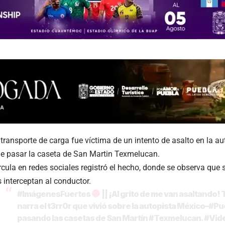
transporte de carga fue víctima de un intento de asalto en la 
e pasar la caseta de San Martin Texmelucan.
rcula en redes sociales registró el hecho, donde se observa que
interceptan al conductor.
#ImágenesFuertes
|| ¡Al grito de me van asaltando! 
narra el t3rr0r que vivió sobre la autopista México–
#Pu
pasando las casetas de San Martín
#Texmelucan
.
#Vid