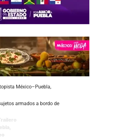
autopista México–Puebla,
 sujetos armados a bordo de
Trailero
ebla
,
eo