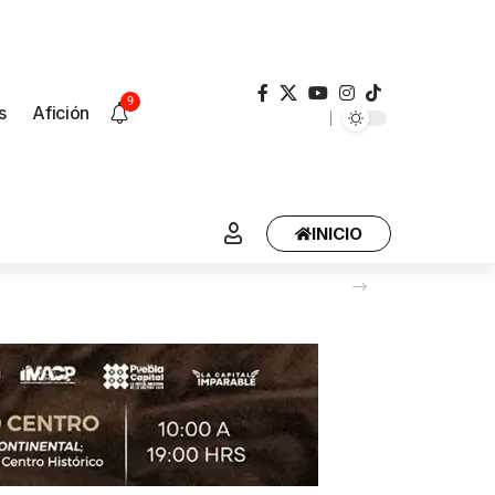
9
s
Afición
INICIO