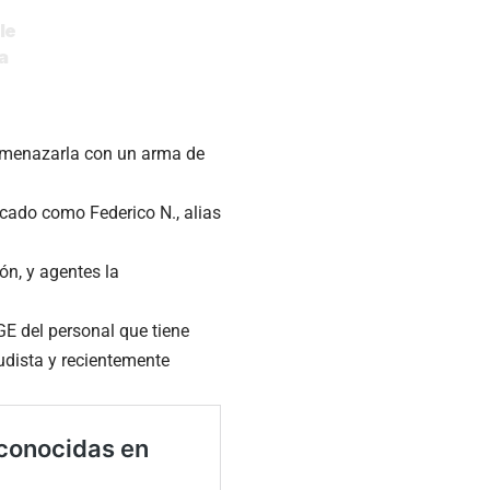
le
a
 amenazarla con un arma de
ficado como Federico N., alias
ón, y agentes la
E del personal que tiene
udista y recientemente