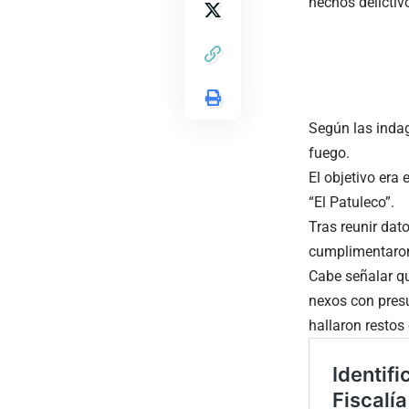
hechos delictiv
Según las indag
fuego.
El objetivo era 
“El Patuleco”.
Tras reunir dat
cumplimentaron 
Cabe señalar qu
nexos con presu
hallaron restos