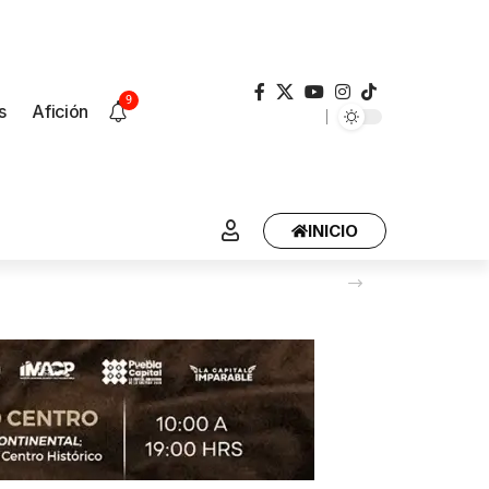
9
s
Afición
INICIO