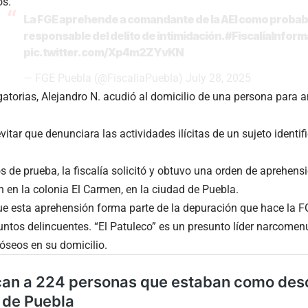
os.
La FGE aprehende a comandante de la AEI como probab
responsable del delito de intimidación.
#FiscalíaInform
pic.twitter.com/Xp4m2ZYvKN
— FGE Puebla (@FiscaliaPuebla)
July 28, 2025
atorias, Alejandro N. acudió al domicilio de una persona para
evitar que denunciara las actividades ilícitas de un sujeto identi
os de prueba, la fiscalía solicitó y obtuvo una orden de aprehensi
en la colonia El Carmen, en la ciudad de Puebla.
e esta aprehensión forma parte de la depuración que hace la FG
ntos delincuentes. “El Patuleco” es un presunto líder narcomen
 óseos en su domicilio.