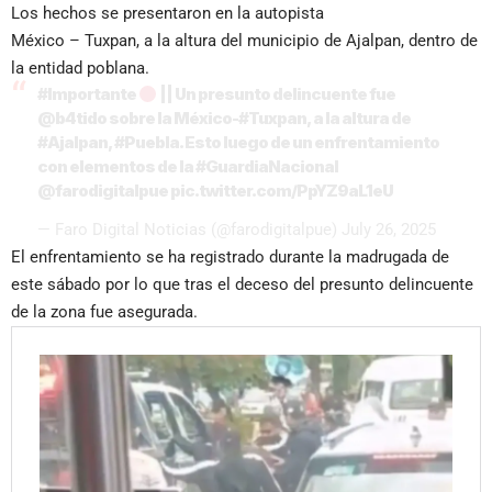
Los hechos se presentaron en la autopista
México – Tuxpan, a la altura del municipio de Ajalpan, dentro de
la entidad poblana.
#Importante
|| Un presunto delincuente fue
@b4tido sobre la México-
#Tuxpan
, a la altura de
#Ajalpan
,
#Puebla
. Esto luego de un enfrentamiento
con elementos de la
#GuardiaNacional
@farodigitalpue
pic.twitter.com/PpYZ9aL1eU
— Faro Digital Noticias (@farodigitalpue)
July 26, 2025
El enfrentamiento se ha registrado durante la madrugada de
este sábado por lo que tras el deceso del presunto delincuente
de la zona fue asegurada.