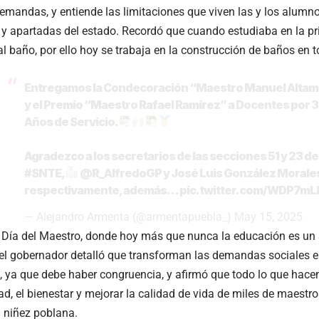
mandas, y entiende las limitaciones que viven las y los alumno
y apartadas del estado. Recordó que cuando estudiaba en la pr
 al baño, por ello hoy se trabaja en la construcción de baños en 
Entregamos la Condecoración “Maestro Manuel Altam
y el Premio “Maestro Rafael Ramírez” a Docentes por 3
Años de Servicio.
Agradezco a los secretarios de las secciones 51 y 23 de
#SNTE
,
@R_AlfredoGP
y José Luis González Morale
respectivamente, además…
pic.twitter.com/WDP7m
— Alejandro Armenta (@armentapuebla_)
May 15, 2025
 Día del Maestro, donde hoy más que nunca la educación es un 
 el gobernador detalló que transforman las demandas sociales 
ya que debe haber congruencia, y afirmó que todo lo que hacen
ad, el bienestar y mejorar la calidad de vida de miles de maestro
 niñez poblana.