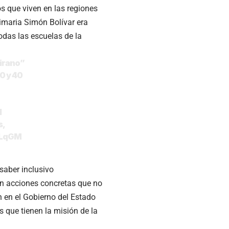
s que viven en las regiones
imaria Simón Bolívar era
todas las escuelas de la
irano”
0 y 40
l
s,
LLqGM
saber inclusivo
en acciones concretas que no
 en el Gobierno del Estado
s que tienen la misión de la