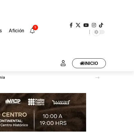
9
s
Afición
INICIO
mía