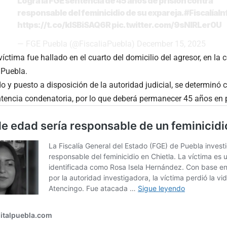
Logra la FGE sentencia de 45 años de prisión contra
responsable del feminicidio de su expareja.
#FiscalíaI
https://t.co/klSBiSAQ6R
pic.twitter.com/9sNIRLer0U
— FGE Puebla (@FiscaliaPuebla)
December 15, 2025
 víctima fue hallado en el cuarto del domicilio del agresor, en l
 Puebla.
o y puesto a disposición de la autoridad judicial, se determinó 
tencia condenatoria, por lo que deberá permanecer 45 años en p