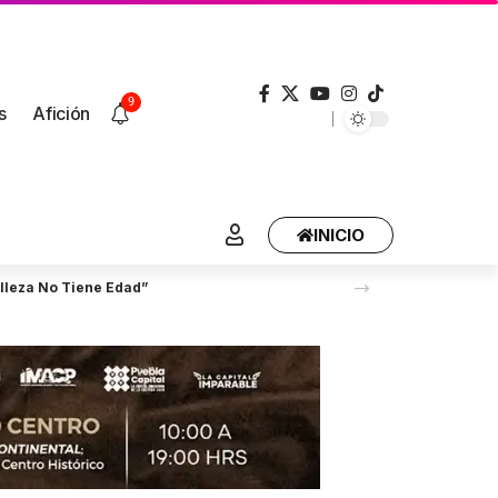
9
s
Afición
INICIO
lleza No Tiene Edad”